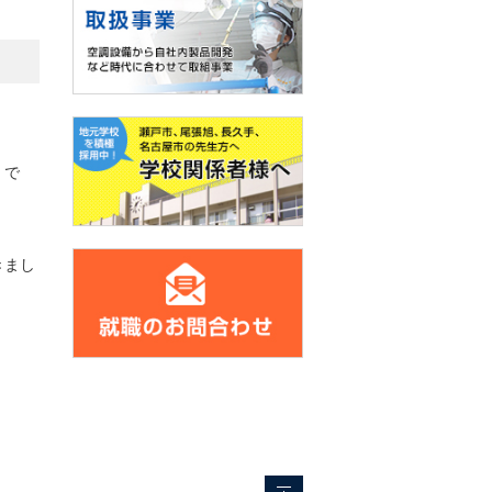
』で
きまし