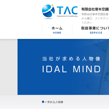
有限会社塚本空調設備
から施工、メンテナン
ください
> 求める人物像