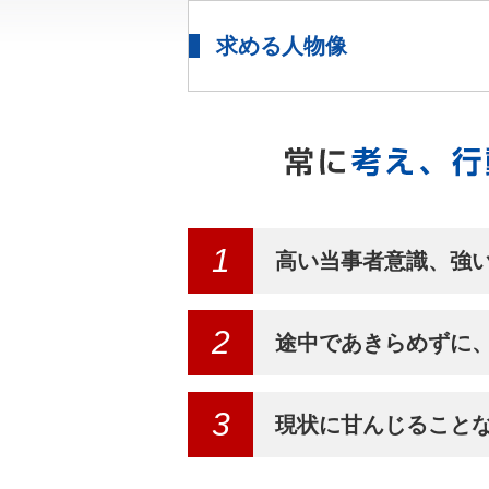
求める人物像
1
高い当事者意識、強
2
途中であきらめずに
3
現状に甘んじること